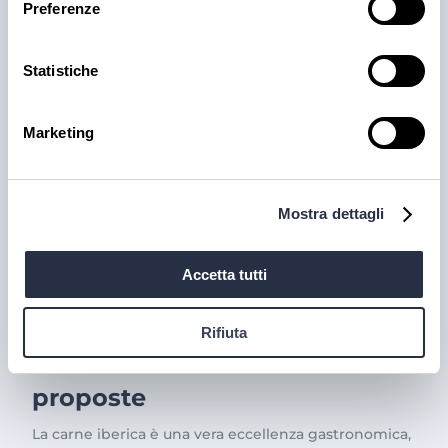
alla lavorazione accurata e meticolosa.
Preferenze
30 lug 2026
Statistiche
Marketing
Mostra dettagli
Accetta tutti
PRODOTTI
Il trionfo del gusto con la
Rifiuta
Carne Iberica: le nostre
proposte
La carne iberica è una vera eccellenza gastronomica,