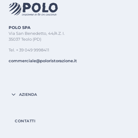
POLO SPA
Via San Benedetto, 44/A Z. I.
35037 Teolo (PD)
Tel. + 39 049 9998411
commerciale@poloristorazione.it
AZIENDA
CONTATTI