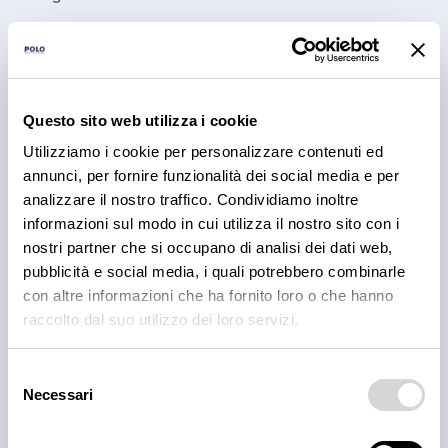
Questo sito web utilizza i cookie
Utilizziamo i cookie per personalizzare contenuti ed
annunci, per fornire funzionalità dei social media e per
analizzare il nostro traffico. Condividiamo inoltre
informazioni sul modo in cui utilizza il nostro sito con i
nostri partner che si occupano di analisi dei dati web,
PRODOTTI
pubblicità e social media, i quali potrebbero combinarle
Cantina Valle Isarco:
con altre informazioni che ha fornito loro o che hanno
responsabilità e amore per il
raccolto dal suo utilizzo dei loro servizi.
territorio
Selezione
Cantina Valle Isarco è sinonimo di eccellenza: i vini
Necessari
del
bianchi di questa cantina sono tra i più ricercati
consenso
dell'Alto Adige grazie all'altissima qualità delle uve e