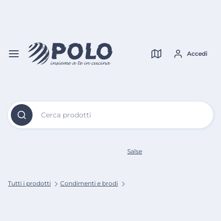
Vai al
Contenuto
Verifica copertura
Principale
Accedi
Cerca prodotti
Salse
Tutti i prodotti
Condimenti e brodi