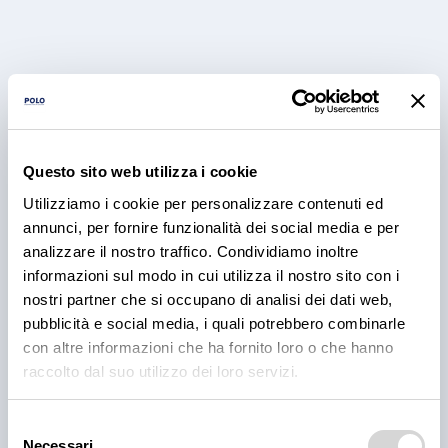
Questo sito web utilizza i cookie
Utilizziamo i cookie per personalizzare contenuti ed
annunci, per fornire funzionalità dei social media e per
PRODOTTI
Cantina Valle Isarco:
analizzare il nostro traffico. Condividiamo inoltre
informazioni sul modo in cui utilizza il nostro sito con i
responsabilità e amore per il
nostri partner che si occupano di analisi dei dati web,
territorio
pubblicità e social media, i quali potrebbero combinarle
con altre informazioni che ha fornito loro o che hanno
Cantina Valle Isarco è sinonimo di eccellenza: i vini
raccolto dal suo utilizzo dei loro servizi.
bianchi di questa cantina sono tra i più ricercati
dell'Alto Adige grazie all'altissima qualità delle uve e
Selezione
alla lavorazione accurata e meticolosa.
Necessari