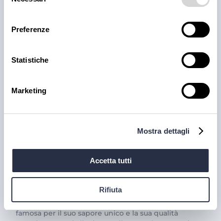
del
30 lug 2026
consenso
Preferenze
Statistiche
Marketing
Mostra dettagli
PRODOTTI
Il trionfo del gusto con la
Accetta tutti
Carne Iberica: le nostre
proposte
Rifiuta
La carne iberica è una vera eccellenza gastronomica,
famosa per il suo sapore unico e la sua qualità