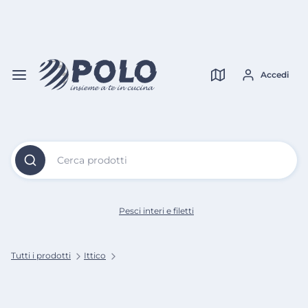
Vai al
Contenuto
Verifica copertura
Principale
Accedi
Cerca prodotti
Pesci interi e filetti
Tutti i prodotti
Ittico