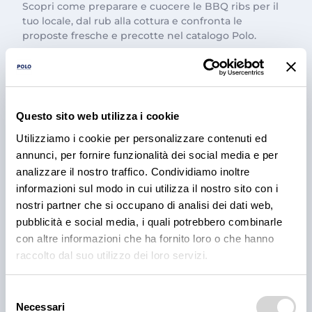
Scopri come preparare e cuocere le BBQ ribs per il
tuo locale, dal rub alla cottura e confronta le
proposte fresche e precotte nel catalogo Polo.
3 ago 2026
Questo sito web utilizza i cookie
Utilizziamo i cookie per personalizzare contenuti ed
annunci, per fornire funzionalità dei social media e per
analizzare il nostro traffico. Condividiamo inoltre
informazioni sul modo in cui utilizza il nostro sito con i
nostri partner che si occupano di analisi dei dati web,
pubblicità e social media, i quali potrebbero combinarle
con altre informazioni che ha fornito loro o che hanno
PRODOTTI
raccolto dal suo utilizzo dei loro servizi.
Cantina Valle Isarco:
responsabilità e amore per il
Selezione
territorio
Necessari
del