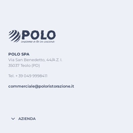
POLO SPA
Via San Benedetto, 44/A Z. I.
35037 Teolo (PD)
Tel. + 39 049 9998411
commerciale@poloristorazione.it
AZIENDA