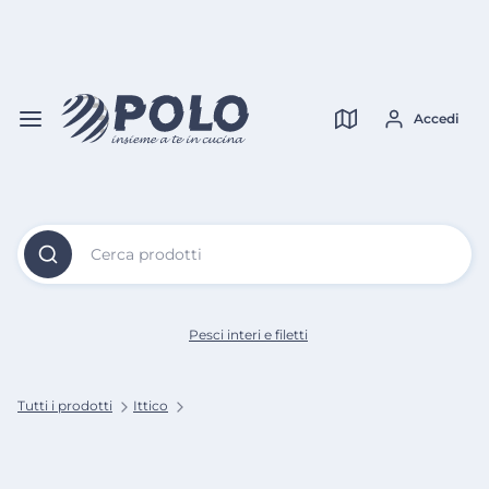
Vai al
Contenuto
Verifica copertura
Principale
Accedi
Cerca prodotti
Pesci interi e filetti
Tutti i prodotti
Ittico