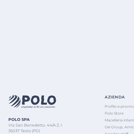
AZIENDA
Profilo e provinc
Polo Store
POLO SPA
Macelleria inter
Via San Benedetto, 44/A Z. I.
Gel Group, Amic
35037 Teolo (PD)
Il nostro staff