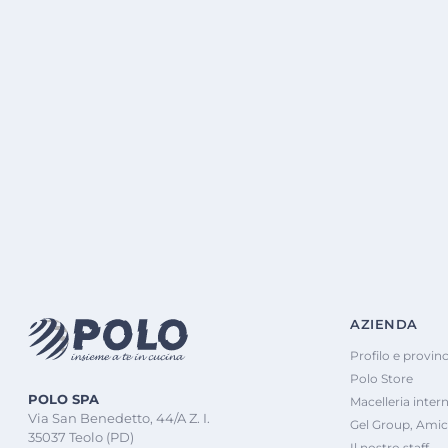
AZIENDA
Profilo e provinc
Polo Store
POLO SPA
Macelleria inter
Via San Benedetto, 44/A Z. I.
Gel Group, Amic
35037 Teolo (PD)
Il nostro staff