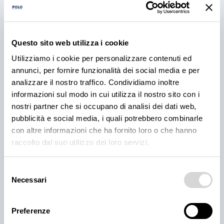
PRODOTTI
Cantina Valle Isarco:
Questo sito web utilizza i cookie
responsabilità e amore per il
Utilizziamo i cookie per personalizzare contenuti ed
annunci, per fornire funzionalità dei social media e per
territorio
analizzare il nostro traffico. Condividiamo inoltre
informazioni sul modo in cui utilizza il nostro sito con i
Cantina Valle Isarco è sinonimo di eccellenza: i vini
nostri partner che si occupano di analisi dei dati web,
bianchi di questa cantina sono tra i più ricercati
dell'Alto Adige grazie all'altissima qualità delle uve e
pubblicità e social media, i quali potrebbero combinarle
alla lavorazione accurata e meticolosa.
con altre informazioni che ha fornito loro o che hanno
raccolto dal suo utilizzo dei loro servizi.
30 lug 2026
Selezione
Necessari
del
consenso
Preferenze