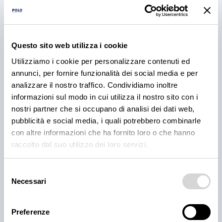
RICETTE
Questo sito web utilizza i cookie
BBQ Ribs: come preparare e
Utilizziamo i cookie per personalizzare contenuti ed
cuocere le costine di maiale
annunci, per fornire funzionalità dei social media e per
analizzare il nostro traffico. Condividiamo inoltre
Scopri come preparare e cuocere le BBQ ribs per il
informazioni sul modo in cui utilizza il nostro sito con i
tuo locale, dal rub alla cottura e confronta le
nostri partner che si occupano di analisi dei dati web,
proposte fresche e precotte nel catalogo Polo.
pubblicità e social media, i quali potrebbero combinarle
3 ago 2026
con altre informazioni che ha fornito loro o che hanno
raccolto dal suo utilizzo dei loro servizi.
Selezione
Necessari
del
consenso
Preferenze