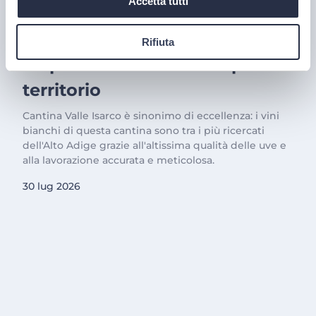
Accetta tutti
PRODOTTI
Cantina Valle Isarco:
Rifiuta
responsabilità e amore per il
territorio
Cantina Valle Isarco è sinonimo di eccellenza: i vini
bianchi di questa cantina sono tra i più ricercati
dell'Alto Adige grazie all'altissima qualità delle uve e
alla lavorazione accurata e meticolosa.
30 lug 2026