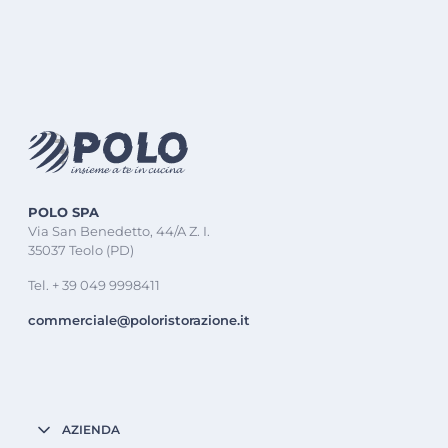
POLO SPA
Via San Benedetto, 44/A Z. I.
35037 Teolo (PD)
Tel. + 39 049 9998411
commerciale@poloristorazione.it
AZIENDA