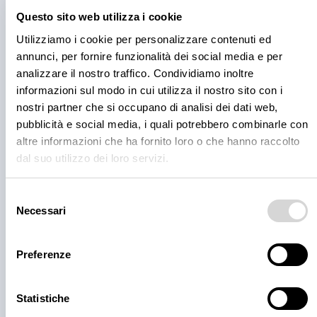
Questo sito web utilizza i cookie
Utilizziamo i cookie per personalizzare contenuti ed
annunci, per fornire funzionalità dei social media e per
analizzare il nostro traffico. Condividiamo inoltre
informazioni sul modo in cui utilizza il nostro sito con i
nostri partner che si occupano di analisi dei dati web,
pubblicità e social media, i quali potrebbero combinarle con
altre informazioni che ha fornito loro o che hanno raccolto
dal suo utilizzo dei loro servizi.
PRODOTTI
Cantina Valle Isarco:
Selezione
Necessari
del
responsabilità e amore per il
consenso
territorio
Preferenze
Cantina Valle Isarco è sinonimo di eccellenza: i vini
bianchi di questa cantina sono tra i più ricercati
Statistiche
dell'Alto Adige grazie all'altissima qualità delle uve e