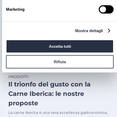
alla lavorazione accurata e meticolosa.
Marketing
30 lug 2026
Mostra dettagli
Accetta tutti
Rifiuta
PRODOTTI
Il trionfo del gusto con la
Carne Iberica: le nostre
proposte
La carne iberica è una vera eccellenza gastronomica,