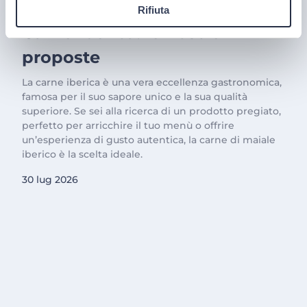
Il trionfo del gusto con la
Rifiuta
Carne Iberica: le nostre
proposte
La carne iberica è una vera eccellenza gastronomica,
famosa per il suo sapore unico e la sua qualità
superiore. Se sei alla ricerca di un prodotto pregiato,
perfetto per arricchire il tuo menù o offrire
un’esperienza di gusto autentica, la carne di maiale
iberico è la scelta ideale.
30 lug 2026