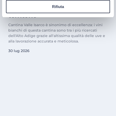
responsabilità e amore per il
Rifiuta
territorio
Cantina Valle Isarco è sinonimo di eccellenza: i vini
bianchi di questa cantina sono tra i più ricercati
dell'Alto Adige grazie all'altissima qualità delle uve e
alla lavorazione accurata e meticolosa.
30 lug 2026