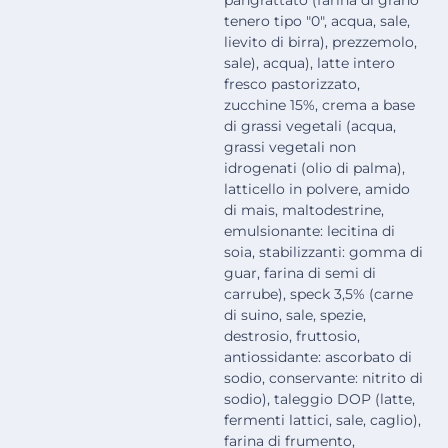
pangrattato (farina di grano
tenero tipo "0", acqua, sale,
lievito di birra), prezzemolo,
sale), acqua), latte intero
fresco pastorizzato,
zucchine 15%, crema a base
di grassi vegetali (acqua,
grassi vegetali non
idrogenati (olio di palma),
latticello in polvere, amido
di mais, maltodestrine,
emulsionante: lecitina di
soia, stabilizzanti: gomma di
guar, farina di semi di
carrube), speck 3,5% (carne
di suino, sale, spezie,
destrosio, fruttosio,
antiossidante: ascorbato di
sodio, conservante: nitrito di
sodio), taleggio DOP (latte,
fermenti lattici, sale, caglio),
farina di frumento,