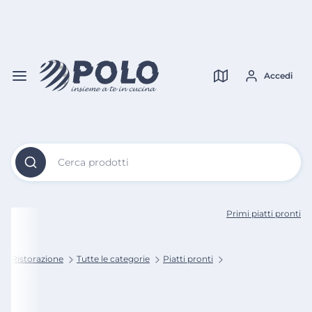
Vai al
Contenuto
Verifica copertura
Principale
Accedi
Cerca prodotti
Primi piatti pronti
lo Ristorazione
Tutte le categorie
Piatti pronti