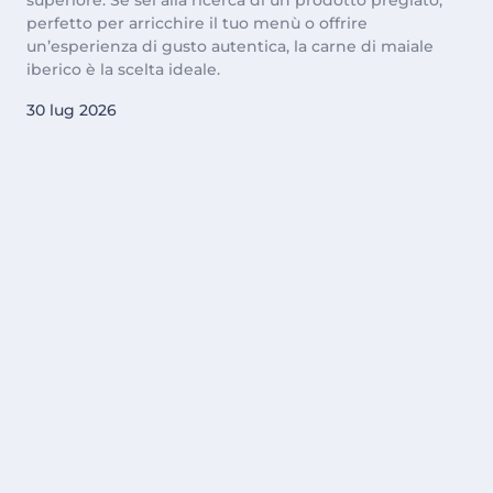
superiore. Se sei alla ricerca di un prodotto pregiato,
perfetto per arricchire il tuo menù o offrire
un’esperienza di gusto autentica, la carne di maiale
iberico è la scelta ideale.
30 lug 2026