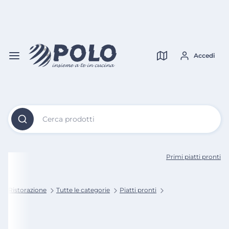
Vai al
Contenuto
Verifica copertura
Principale
Accedi
Cerca prodotti
Primi piatti pronti
lo Ristorazione
Tutte le categorie
Piatti pronti