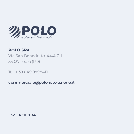
POLO SPA
Via San Benedetto, 44/A Z. I.
35037 Teolo (PD)
Tel. + 39 049 9998411
commerciale@poloristorazione.it
AZIENDA