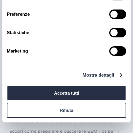
consenso
Preferenze
Articoli e Iniziative
Statistiche
Marketing
Mostra dettagli
Accetta tutti
RICETTE
BBQ Ribs: come preparare e
Rifiuta
cuocere le costine di maiale
Scopri come preparare e cuocere le BBQ ribs per il