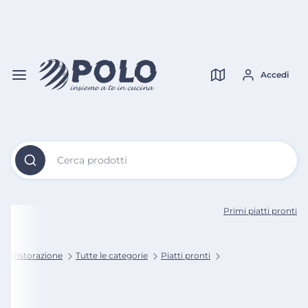
Vai al
Contenuto
Verifica copertura
Principale
Accedi
Cerca prodotti
Primi piatti pronti
lo Ristorazione
Tutte le categorie
Piatti pronti