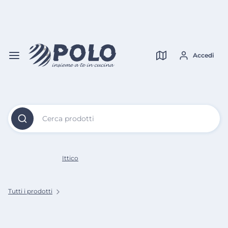
Vai al
Contenuto
Verifica copertura
Principale
Accedi
Cerca prodotti
Ittico
Tutti i prodotti