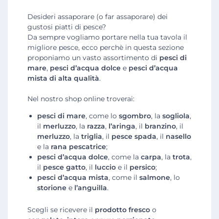
Desideri assaporare (o far assaporare) dei
gustosi piatti di pesce?
Da sempre vogliamo portare nella tua tavola il
migliore pesce, ecco perchè in questa sezione
proponiamo un vasto assortimento di
pesci di
mare
,
pesci d’acqua dolce
e
pesci d’acqua
mista di alta qualità
.
Nel nostro shop online troverai:
pesci di mare
, come lo
sgombro
, la
sogliola
,
il
merluzzo
, la
razza
,
l’aringa
, il
branzino
, il
merluzzo
, la
triglia
, il
pesce spada
, il
nasello
e la
rana pescatrice
;
pesci d’acqua dolce
, come la
carpa
, la
trota
,
il
pesce gatto
, il
luccio
e il
persico
;
pesci d’acqua mista
, come il
salmone
, lo
storione
e
l’anguilla
.
Scegli se ricevere il
prodotto fresco
o