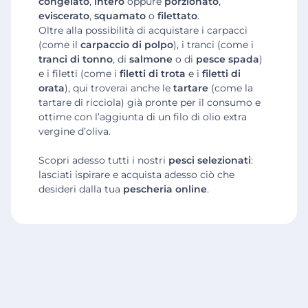
congelato
,
intero
oppure
porzionato
,
eviscerato
,
squamato
o
filettato
.
Oltre alla possibilità di acquistare i carpacci
(come il
carpaccio di polpo
), i tranci (come i
tranci di tonno
, di
salmone
o di
pesce spada
)
e i filetti (come i
filetti di trota
e i
filetti di
orata
), qui troverai anche le
tartare
(come la
tartare di ricciola) già pronte per il consumo e
ottime con l’aggiunta di un filo di olio extra
vergine d’oliva.
Scopri adesso tutti i nostri
pesci selezionati
:
lasciati ispirare e acquista adesso ciò che
desideri dalla tua
pescheria online
.