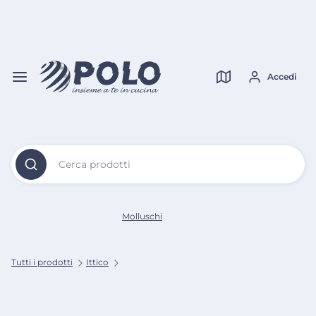
Vai al
Contenuto
Verifica copertura
Principale
Accedi
Cerca prodotti
Molluschi
Tutti i prodotti
Ittico