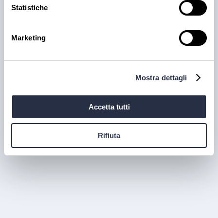
Statistiche
RICETTE
BBQ Ribs: come preparare e
Marketing
cuocere le costine di maiale
Scopri come preparare e cuocere le BBQ ribs per il
tuo locale, dal rub alla cottura e confronta le
Mostra dettagli
proposte fresche e precotte nel catalogo Polo.
3 ago 2026
Accetta tutti
Rifiuta