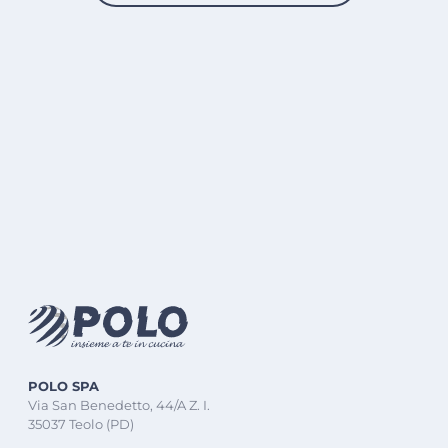
POLO SPA
Via San Benedetto, 44/A Z. I.
35037 Teolo (PD)