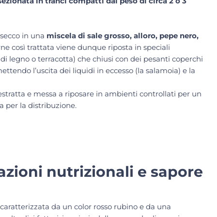
e sezionata in tranci compatti dal peso di circa 2 o 3
 secco in una
miscela di sale grosso, alloro, pepe nero,
rne così trattata viene dunque riposta in speciali
di legno o terracotta) che chiusi con dei pesanti coperchi
tendo l’uscita dei liquidi in eccesso (la salamoia) e la
estratta e messa a riposare in ambienti controllati per un
 per la distribuzione.
zioni nutrizionali e sapore
 caratterizzata da un color rosso rubino e da una