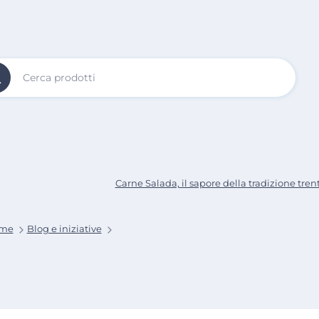
Vai al
Contenuto
Principale
Carne Salada, il sapore della tradizione tren
me
Blog e iniziative