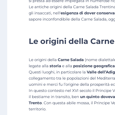
si presta ad essere impiegata in numerose ric
Le antiche origini della Carne Salada Trentin
gli insaccati, nell'
esigenza di dover conserva
sapore inconfondibile della Carne Salada, ogg
Le origini della Carn
Le origini della
Carne Salada
(nome dialettale
legate alla
storia
e alla
posizione geografica d
Questi luoghi, in particolare la
Valle dell’Adi
collegamento tra le popolazioni del Mediterran
uomini e merci fu l’origine della prosperità e
In questo contesto nel XVI secolo il Princip
il bestiame in transito, ben
un quinto doveva 
Trento
. Con questa abile mossa, il Principe V
territorio.