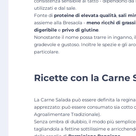
consistenza sensibile al tatto - dipendono da m
utilizzati e dal sale.
Fonte di
proteine di elevata qualità
,
sali mi
assieme alla Bresaola -
meno ricchi di grassi
digeribile
e
privo di glutine
.
Nonostante il nome possa trarre in inganno, i
gradevole e gustoso. Inoltre le spezie e gli 
particolare.
Ricette con la Carne
La Carne Salada può essere definita la regina
apprezzato: può essere consumato sia cotto c
Agroalimentare Tradizionale).
Senza ombra di dubbio, il modo più semplice 
tagliandola a fettine sottilissime e arricche