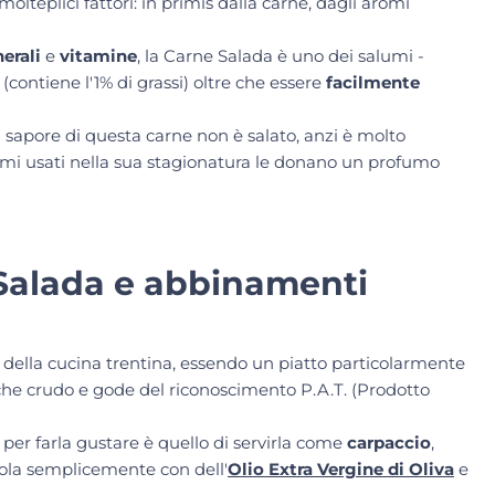
olteplici fattori: in primis dalla carne, dagli aromi
nerali
e
vitamine
, la Carne Salada è uno dei salumi -
(contiene l'1% di grassi) oltre che essere
facilmente
l sapore di questa carne non è salato, anzi è molto
aromi usati nella sua stagionatura le donano un profumo
 Salada e abbinamenti
 della cucina trentina, essendo un piatto particolarmente
he crudo e gode del riconoscimento P.A.T. (Prodotto
per farla gustare è quello di servirla come
carpaccio
,
ndola semplicemente con dell'
Olio Extra Vergine di Oliva
e