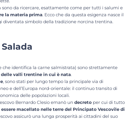
ette.
a sono da ricercare, esattamente come per tutti i salumi e
re la materia prima
. Ecco che da questa esigenza nasce il
i diventata simbolo della tradizione norcina trentina.
e Salada
 che identifica la carne salmistrata) sono strettamente
elle valli trentine in cui è nata
.
ge
, sono stati per lungo tempo la principale via di
eo e dell’Europa nord-orientale: il continuo transito di
conomica delle popolazioni locali.
e Vescovo Bernardo Clesio emanò un
decreto
per cui di tutto
essere macellato nelle terre del Principato Vescovile di
escovo assicurò una lunga prosperità ai cittadini del suo