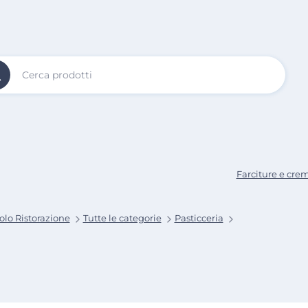
Vai al
Contenuto
Principale
Farciture e cre
olo Ristorazione
Tutte le categorie
Pasticceria