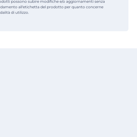
odotti possono subire modifiche e/o aggiornamenti senza
fidamento all'etichetta del prodotto per quanto concerne
alità di utilizzo.