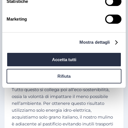
il grano di alta qualità avendo la garanzia di
Statistiche
collocamento del prodotto e di un equo
compenso.
Marketing
Il cuore dell’azienda è il capitale umano, quindi le
persone che ci lavorano. I nostri dipendenti
lavorano in un ambiente sereno e positivo tant’è
Mostra dettagli
che risultiamo tra le aziende con il più basso
turnover in Veneto. Nello specifico viene prestata
Accetta tutti
grande attenzione alle donne, nel permettere
loro di coniugare il lavoro con le esigenze
familiari.
Rifiuta
Tutto questo si collega poi all’eco-sostenibilità,
ossia la volontà di impattare il meno possibile
nell’ambiente. Per ottenere questo risultato
utilizziamo solo energia idro-elettrica,
acquistiamo solo grano italiano, il nostro mulino
è adiacente al pastificio evitando inutili trasporti