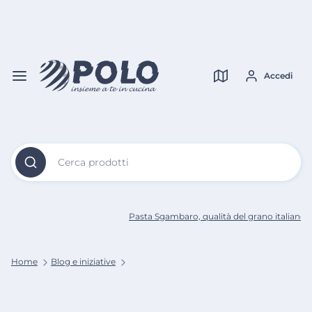
Vai al
Contenuto
Verifica copertura
Principale
Accedi
Cerca prodotti
Pasta Sgambaro, qualità del grano italiano a
Home
Blog e iniziative