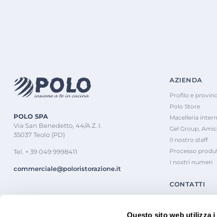
AZIENDA
Profilo e provinc
Polo Store
POLO SPA
Macelleria inter
Via San Benedetto, 44/A Z. I.
Gel Group, Amic
35037 Teolo (PD)
Il nostro staff
Processo produt
Tel. + 39 049 9998411
I nostri numeri
commerciale@poloristorazione.it
CONTATTI
Questo sito web utilizza i