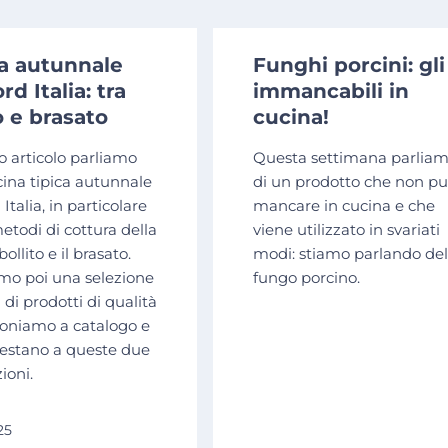
a autunnale
Funghi porcini: gli
rd Italia: tra
immancabili in
o e brasato
cucina!
o articolo parliamo
Questa settimana parlia
cina tipica autunnale
di un prodotto che non p
Italia, in particolare
mancare in cucina e che
etodi di cottura della
viene utilizzato in svariati
bollito e il brasato.
modi: stiamo parlando de
mo poi una selezione
fungo porcino.
 di prodotti di qualità
oniamo a catalogo e
restano a queste due
ioni.
25