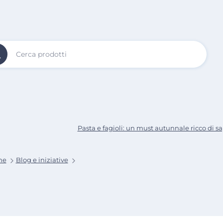
Vai al
Contenuto
Principale
Pasta e fagioli: un must autunnale ricco di s
me
Blog e iniziative