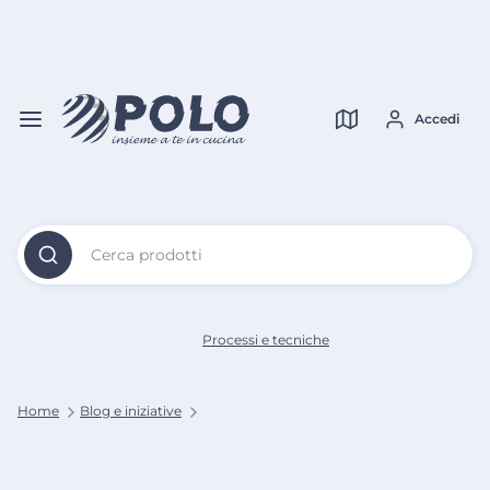
Vai al
Contenuto
Verifica copertura
Principale
Accedi
Cerca prodotti
Processi e tecniche
Home
Blog e iniziative