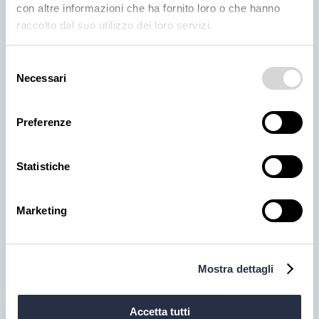
con altre informazioni che ha fornito loro o che hanno
raccolto dal suo utilizzo dei loro servizi.
Agnello Gallese IGP: allevamento e
tecniche
Selezione
Necessari
del
Un viaggio nel cuore della tradizione e della
consenso
qualità dell'Agnello Gallese IGP, dove il sapore
Preferenze
racconta storie di terre e stagioni.
Statistiche
12 mar 2026
Carne
Processi e tecniche
Marketing
Mostra dettagli
Accetta tutti