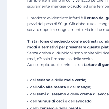
l’ambiente marino in cui vive. Ecco perché il
sicuramente mangiarlo
crudo
, ad una temper
Il prodotto evidenziato infatti è il
crudo del g
pezzi del peso di 50 gr. Già abbattuto e conge
servito dopo lo scongelamento. Ma in che m
Ti stai forse chiedendo come potresti condi
modi alternativi per presentare questo pia
Senza ombra di dubbio vi sono molteplici ric
rossi, c’è solo l’imbarazzo della scelta.
Ad esempio, puoi servire la tua
tartare di ga
del
sedano
e della
mela verde
;
dell’
olio alla menta
e del
mango
;
dei
semi di sesamo
e della
crema di avoc
dell‘
humus di ceci
e dell’
avocado
;
dello
zenzero
e della
menta
;