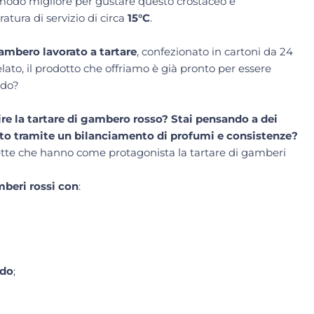
 modo migliore per gustare questo crostaceo è
atura di servizio di circa
15°C
.
ambero lavorato a tartare
, confezionato in cartoni da 24
lato, il prodotto che offriamo è già pronto per essere
odo?
re la tartare di gambero rosso? Stai pensando a dei
tto tramite un bilanciamento di profumi e consistenze?
ette che hanno come protagonista la tartare di gamberi
mberi rossi con
:
ado
;