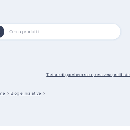
Vai al
Contenuto
Principale
Tartare di gambero rosso, una vera prelibate
me
Blog e iniziative