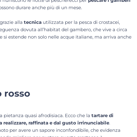
i riuniscono le flotte di pescherecci per
pescare i gamberi
possono durare anche più di un mese.
grazie alla
tecnica
utilizzata per la pesca di crostacei,
guenza dovuta all’habitat del gambero, che vive a circa
e si estende non solo nelle acque italiane, ma arriva anche
o rosso
 pietanza quasi afrodisiaca. Ecco che la
tartare di
 realizzare, raffinata e dal gusto irrinunciabile
.
 noto per avere un sapore inconfondibile, che evidenza