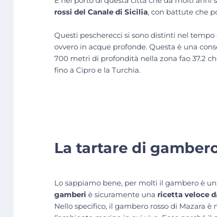
É nel porto di questa città che da molti anni s
rossi del Canale di Sicilia
, con battute che 
Questi pescherecci si sono distinti nel tempo 
ovvero in acque profonde. Questa è una conse
700 metri di profondità nella zona fao 37.2 ch
fino a Cipro e la Turchia.
La tartare di gamber
Lo sappiamo bene, per molti il gambero è una
gamberi
è sicuramente una
ricetta veloce da
Nello specifico, il gambero rosso di Mazara è