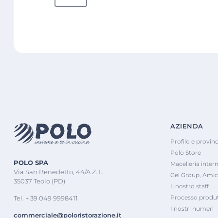
AZIENDA
Profilo e provinc
Polo Store
POLO SPA
Macelleria inter
Via San Benedetto, 44/A Z. I.
Gel Group, Amic
35037 Teolo (PD)
Il nostro staff
Processo produt
Tel. + 39 049 9998411
I nostri numeri
commerciale@poloristorazione.it