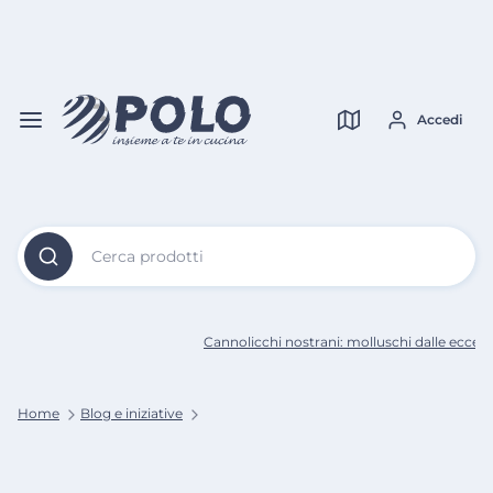
Vai al
Contenuto
Verifica copertura
Principale
Accedi
Cerca prodotti
Cannolicchi nostrani: molluschi dalle eccellen
Home
Blog e iniziative