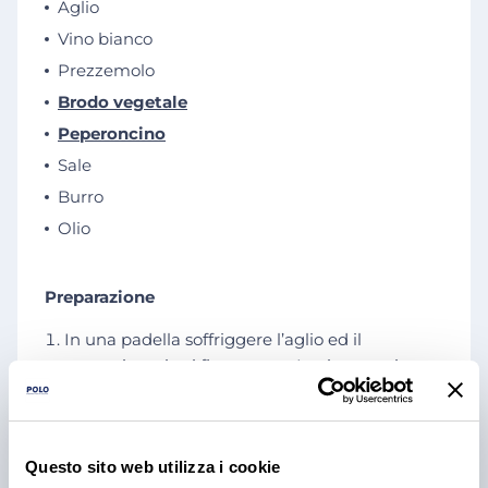
Aglio
Vino bianco
Prezzemolo
Brodo vegetale
Peperoncino
Sale
Burro
Olio
Preparazione
In una padella soffriggere l’aglio ed il
peperoncino tritati finemente. Aggiungere i
cannolicchi precedentemente spurgati, gli
asparagi selvatici tagliati a tocchetti e sfumare
con il vino bianco.
Questo sito web utilizza i cookie
A questo punto aggiungere gli spaghetti