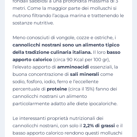
fondali sabbiosi a una profondità massima di 3
metri. Come la maggior parte dei molluschi si
nutrono filtrando l’acqua marina e trattenendo le
sostanze nutritive.
Meno conosciuti di vongole, cozze e ostriche, i
cannolicchi nostrani sono un alimento tipico
della tradizione culinaria italiana.
Il loro
basso
apporto calorico
(circa 90 Kcal per 100 gr),
l’elevato apporto di
amminoacidi
essenziali, la
buona concentrazione di
sali minerali
come
sodio, fosforo, iodio, ferro e l’eccellente
percentuale di
proteine
(circa il 15%) fanno dei
cannolicchi nostrani un alimento
particolarmente adatto alle diete ipocaloriche.
Le interessanti proprietà nutrizionali dei
cannolicchi nostrani, con solo il
2,2% di grassi
e il
basso apporto calorico rendono questi molluschi