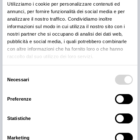
direttamente in padella e allungare con il brodo
Utilizziamo i cookie per personalizzare contenuti ed
fino a portare la pasta a cottura.
annunci, per fornire funzionalità dei social media e per
analizzare il nostro traffico. Condividiamo inoltre
A fine cottura aggiungere una noce di burro, il
informazioni sul modo in cui utilizza il nostro sito con i
prezzemolo tritato, aggiustare di sale e servire.
nostri partner che si occupano di analisi dei dati web,
pubblicità e social media, i quali potrebbero combinarle
con altre informazioni che ha fornito loro o che hanno
raccolto dal suo utilizzo dei loro servizi.
I nostri cannolicchi a catalogo
Selezione
Necessari
del
consenso
Preferenze
Statistiche
Marketing