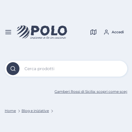
Vai al
Contenuto
Verifica copertura
Principale
Accedi
Cerca prodotti
Gamberi Rossi di Sicilia: scopri come sceglier
Home
Blog e iniziative