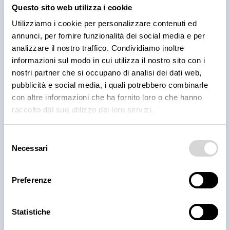
Questo sito web utilizza i cookie
Utilizziamo i cookie per personalizzare contenuti ed
annunci, per fornire funzionalità dei social media e per
analizzare il nostro traffico. Condividiamo inoltre
informazioni sul modo in cui utilizza il nostro sito con i
nostri partner che si occupano di analisi dei dati web,
Gambero rosso sicilia iii 35/50pz/kg
pubblicità e social media, i quali potrebbero combinarle
disponibile
con altre informazioni che ha fornito loro o che hanno
raccolto dal suo utilizzo dei loro servizi.
Selezione
Necessari
del
consenso
Preferenze
Statistiche