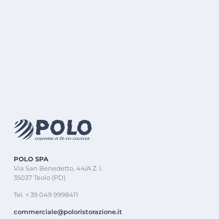
POLO SPA
Via San Benedetto, 44/A Z. I.
35037 Teolo (PD)
Tel. + 39 049 9998411
commerciale@poloristorazione.it